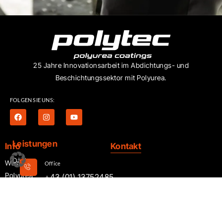
25 Jahre Innovationsarbeit im Abdichtungs- und
Beschichtungssektor mit Polyurea.
FOLGEN SIE UNS:
Leistungen
Info
Kontakt
Dächer
Was ist
Office
Polyurea
+43 (01) 13752485
PV
Anlagen
Angebot
News
+43 676 3122504
Industriedächer
Kontakt