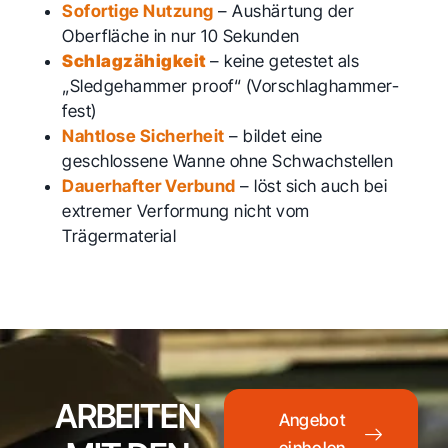
Sofortige Nutzung
– Aushärtung der
Oberfläche in nur 10 Sekunden
Schlagzähigkeit
– keine getestet als
„Sledgehammer proof“ (Vorschlaghammer-
fest)
Nahtlose Sicherheit
– bildet eine
geschlossene Wanne ohne Schwachstellen
Dauerhafter Verbund
– löst sich auch bei
extremer Verformung nicht vom
Trägermaterial
ARBEITEN
Angebot