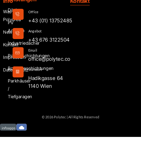
Info
Kontakt
Dächer
Was ist
Office
Polyurea
+43 (01) 13752485
PV
Anlagen
Angebot
News
+43 676 3122504
Industriedächer
Kontakt
Email
Poolbeschichtungen
Impressum
office@polytec.co
Bodenbeschichtungen
Datenschutz
Standort
Hadikgasse 64
Parkhäuser
1140 Wien
/
Tiefgaragen
© 2026 Polytec | All Rights Reserved