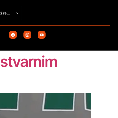
Ljudski resursi
 stvarnim