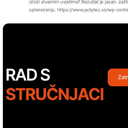
izloži stvarnim uvjetima? Rezultat je jasan: zaš
opterećenju. https://www.polytec.co/wp-conte
RAD S
Zat
STRUČNJACI