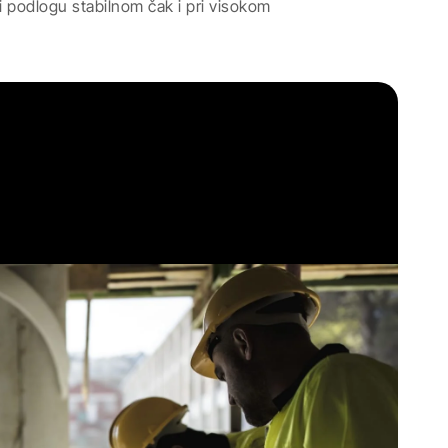
ti podlogu stabilnom čak i pri visokom