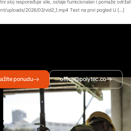
titni sloj raspoređuje sile, ostaje funkcionalan i pomaže održa
nt/uploads/2026/03/vid2_1.mp4 Test na prvi pogled U […]
ražite ponudu
office@polytec.co