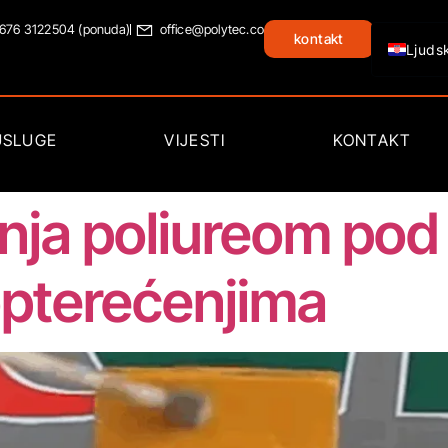
 676 3122504 (ponuda)
office@polytec.co
kontakt
DE
USLUGE
VIJESTI
KONTAKT
nja poliureom pod
pterećenjima