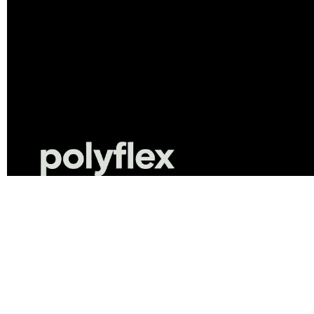
25 godina inovacija u sektoru
hidroizolacije i premazivanja s
poliureom.
PRATITE NAS: