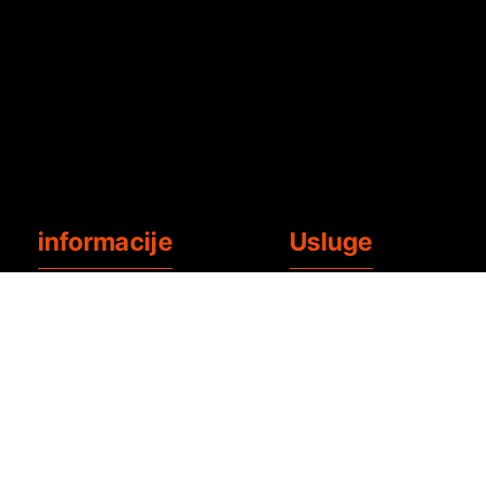
informacije
Usluge
Što je poliurea
krovovi
Vijesti
Fotonaponski sustavi
kontakt
Industrijski krovovi
otisak
Premazi za bazene
Zaštita podataka
Podni premazi