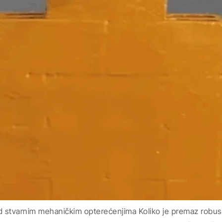
od stvarnim mehaničkim opterećenjima Koliko je premaz robu